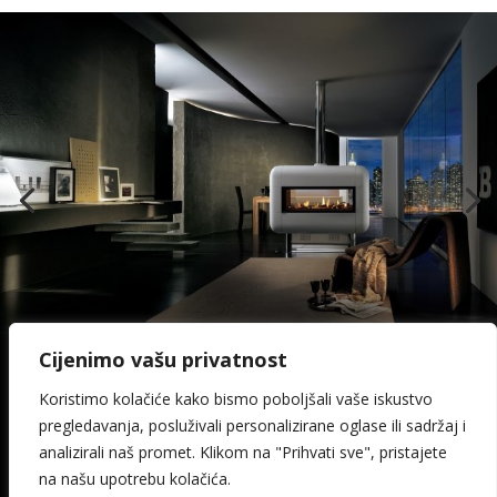
Cijenimo vašu privatnost
Koristimo kolačiće kako bismo poboljšali vaše iskustvo
pregledavanja, posluživali personalizirane oglase ili sadržaj i
© 2026. Kamin Keramika Šimičak design:
analizirali naš promet. Klikom na "Prihvati sve", pristajete
media-met
na našu upotrebu kolačića.