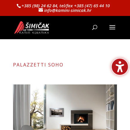
+385 (98) 24 62 84, tel/fax +385 (47) 65 44 10
info@kamini-simicak.hr
PALAZZETTI SOHO