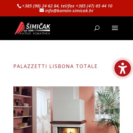
+385 (98) 24 62 84, tel/fax +385 (47) 65 44 10
info@kamini-simicak.hr
PALAZZETTI LISBONA TOTALE