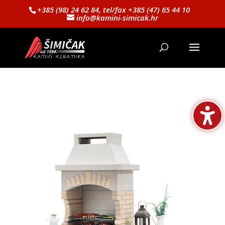
+385 (98) 24 62 84, tel/fax +385 (47) 65 44 10
info@kamini-simicak.hr