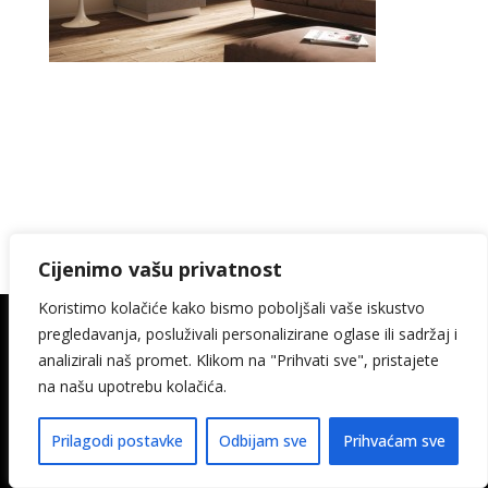
Cijenimo vašu privatnost
Koristimo kolačiće kako bismo poboljšali vaše iskustvo
pregledavanja, posluživali personalizirane oglase ili sadržaj i
© 2026. Kamin Keramika Šimičak design:
analizirali naš promet. Klikom na "Prihvati sve", pristajete
media-met
na našu upotrebu kolačića.
Pravila privatnosti
Izjava o pristupačnosti
Prilagodi postavke
Odbijam sve
Prihvaćam sve