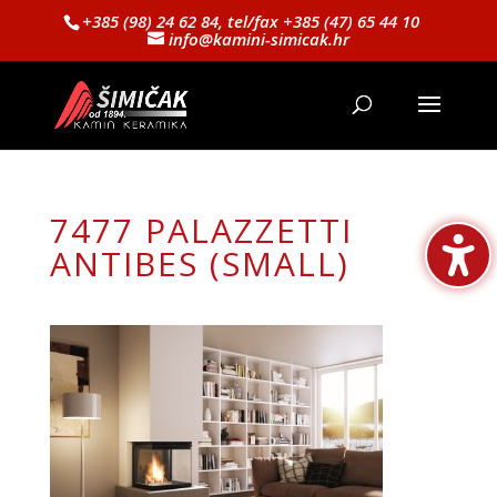
+385 (98) 24 62 84, tel/fax +385 (47) 65 44 10
info@kamini-simicak.hr
7477 PALAZZETTI
ANTIBES (SMALL)