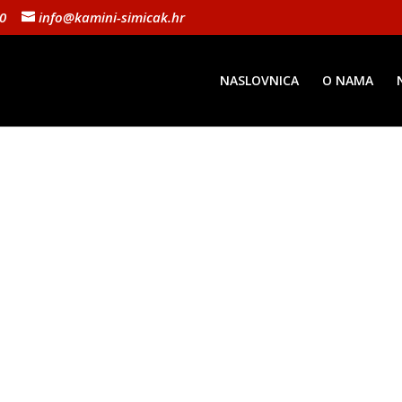
10
info@kamini-simicak.hr
NASLOVNICA
O NAMA