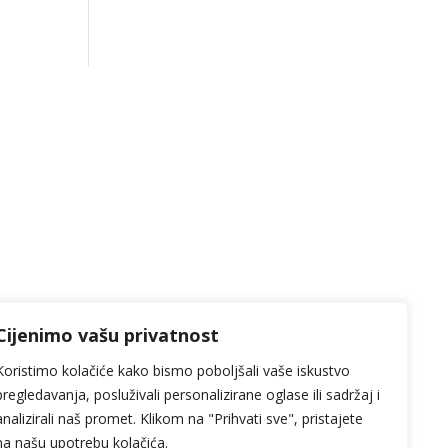
Cijenimo vašu privatnost
Koristimo kolačiće kako bismo poboljšali vaše iskustvo
pregledavanja, posluživali personalizirane oglase ili sadržaj i
analizirali naš promet. Klikom na "Prihvati sve", pristajete
na našu upotrebu kolačića.