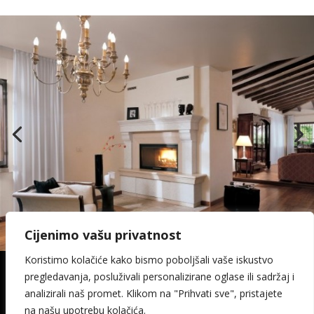
Cijenimo vašu privatnost
Koristimo kolačiće kako bismo poboljšali vaše iskustvo
pregledavanja, posluživali personalizirane oglase ili sadržaj i
© 2026. Kamin Keramika Šimičak design:
analizirali naš promet. Klikom na "Prihvati sve", pristajete
media-met
na našu upotrebu kolačića.