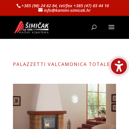
+385 (98) 24 62 84, tel/fax +385 (47) 65 44 10
info@kamini-simicak.hr
PALAZZETTI VALCAMONICA TOTALE