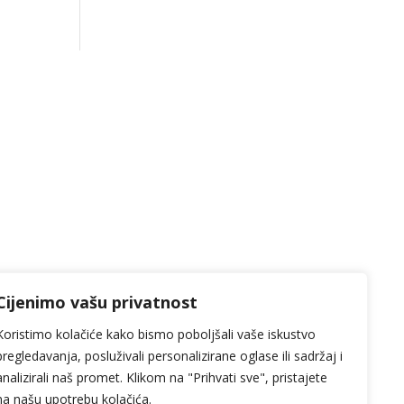
Cijenimo vašu privatnost
Koristimo kolačiće kako bismo poboljšali vaše iskustvo
pregledavanja, posluživali personalizirane oglase ili sadržaj i
analizirali naš promet. Klikom na "Prihvati sve", pristajete
na našu upotrebu kolačića.