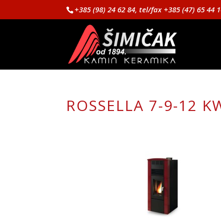
+385 (98) 24 62 84, tel/fax +385 (47) 65 44 
ROSSELLA 7-9-12 K