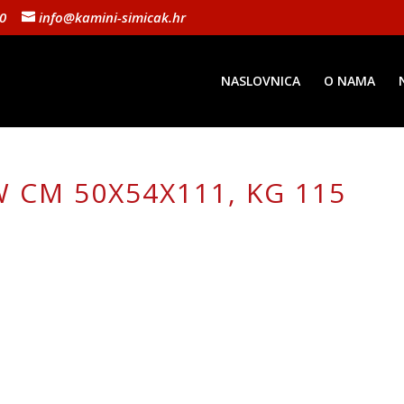
10
info@kamini-simicak.hr
NASLOVNICA
O NAMA
W CM 50X54X111, KG 115