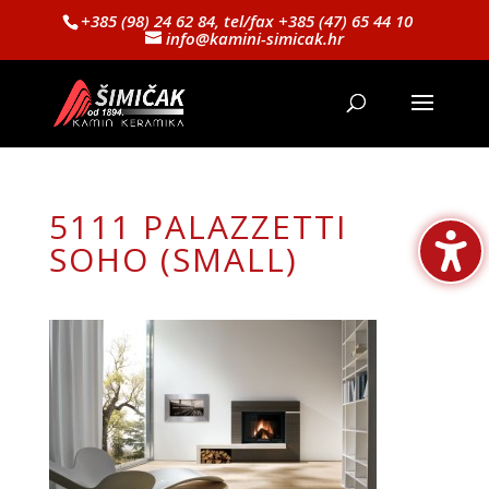
+385 (98) 24 62 84, tel/fax +385 (47) 65 44 10
info@kamini-simicak.hr
5111 PALAZZETTI
SOHO (SMALL)