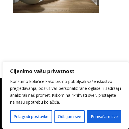
Cijenimo vašu privatnost
Koristimo kolačiće kako bismo poboljšali vaše iskustvo
pregledavanja, posluživali personalizirane oglase ili sadržaj i
© 2026. Kamin Keramika Šimičak design:
analizirali naš promet. Klikom na "Prihvati sve", pristajete
media-met
na našu upotrebu kolačića.
Pravila privatnosti
Izjava o pristupačnosti
Prilagodi postavke
Odbijam sve
Prihvaćam sve