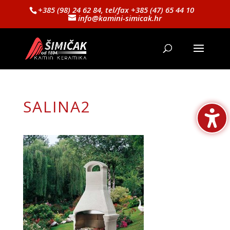
+385 (98) 24 62 84, tel/fax +385 (47) 65 44 10
info@kamini-simicak.hr
SALINA2