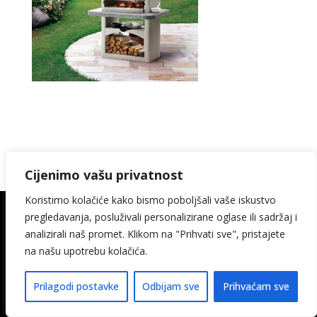
Cijenimo vašu privatnost
Koristimo kolačiće kako bismo poboljšali vaše iskustvo
pregledavanja, posluživali personalizirane oglase ili sadržaj i
© 2026. Kamin Keramika Šimičak design:
analizirali naš promet. Klikom na "Prihvati sve", pristajete
media-met
na našu upotrebu kolačića.
Pravila privatnosti
Izjava o pristupačnosti
Prilagodi postavke
Odbijam sve
Prihvaćam sve