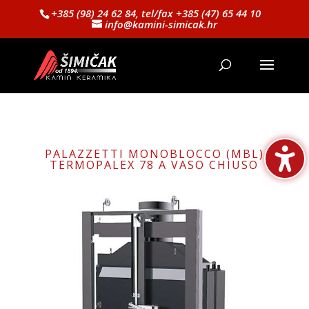
+385 (98) 24 62 84, tel/fax +385 (47) 65 44 10
info@kamini-simicak.hr
PALAZZETTI MONOBLOCCO (MBL)
TERMOPALEX 78 A VASO CHIUSO