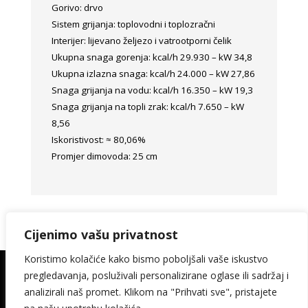
Gorivo: drvo
Sistem grijanja: toplovodni i toplozračni
Interijer: lijevano željezo i vatrootporni čelik
Ukupna snaga gorenja: kcal/h 29.930 – kW 34,8
Ukupna izlazna snaga: kcal/h 24.000 – kW 27,86
Snaga grijanja na vodu: kcal/h 16.350 – kW 19,3
Snaga grijanja na topli zrak: kcal/h 7.650 – kW
8,56
Iskoristivost: ≈ 80,06%
Promjer dimovoda: 25 cm
Cijenimo vašu privatnost
Koristimo kolačiće kako bismo poboljšali vaše iskustvo
pregledavanja, posluživali personalizirane oglase ili sadržaj i
© 2026. Kamin Keramika Šimičak design:
analizirali naš promet. Klikom na "Prihvati sve", pristajete
media-met