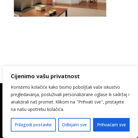
Cijenimo vašu privatnost
Koristimo kolačiće kako bismo poboljšali vaše iskustvo
pregledavanja, posluživali personalizirane oglase ili sadržaj i
© 2026. Kamin Keramika Šimičak design:
analizirali naš promet. Klikom na "Prihvati sve", pristajete
media-met
na našu upotrebu kolačića.
Pravila privatnosti
Izjava o pristupačnosti
Prilagodi postavke
Odbijam sve
Prihvaćam sve