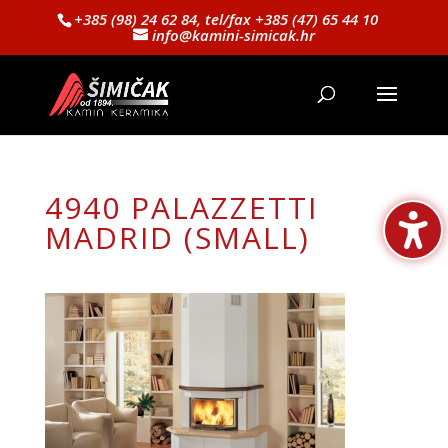
+385 (98) 24 62 84, tel/fax +385 (47) 65 44 10
info@kamini-simicak.hr
4940 PALAZZETTI
MADRID (SMALL)