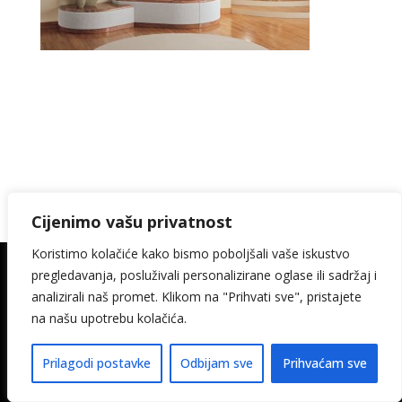
Cijenimo vašu privatnost
Koristimo kolačiće kako bismo poboljšali vaše iskustvo
pregledavanja, posluživali personalizirane oglase ili sadržaj i
© 2026. Kamin Keramika Šimičak design:
analizirali naš promet. Klikom na "Prihvati sve", pristajete
media-met
na našu upotrebu kolačića.
Pravila privatnosti
Izjava o pristupačnosti
Prilagodi postavke
Odbijam sve
Prihvaćam sve