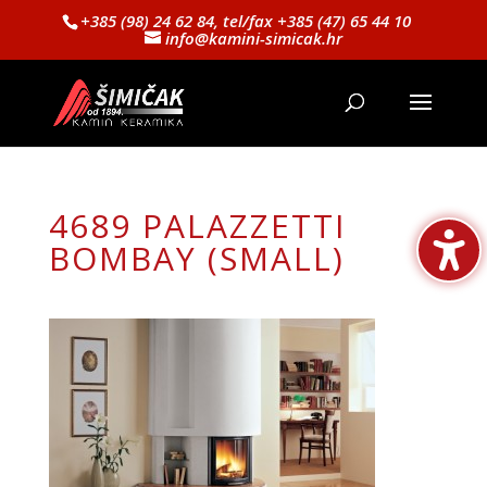
+385 (98) 24 62 84, tel/fax +385 (47) 65 44 10
info@kamini-simicak.hr
4689 PALAZZETTI
BOMBAY (SMALL)