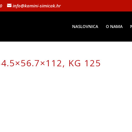
10
info@kamini-simicak.hr
NASLOVNICA
O NAMA
4.5×56.7×112, KG 125