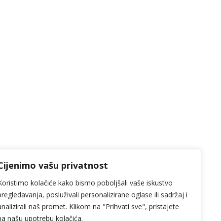
Cijenimo vašu privatnost
Koristimo kolačiće kako bismo poboljšali vaše iskustvo
pregledavanja, posluživali personalizirane oglase ili sadržaj i
analizirali naš promet. Klikom na "Prihvati sve", pristajete
na našu upotrebu kolačića.