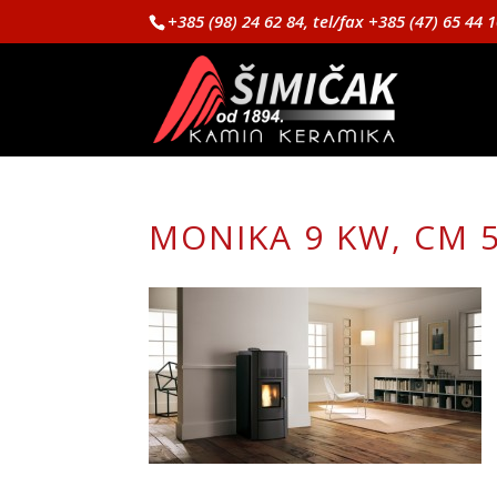
+385 (98) 24 62 84, tel/fax +385 (47) 65 44 
MONIKA 9 KW, CM 5