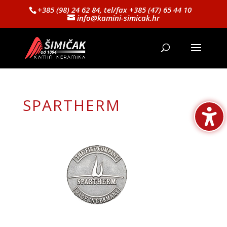
+385 (98) 24 62 84, tel/fax +385 (47) 65 44 10
info@kamini-simicak.hr
SPARTHERM