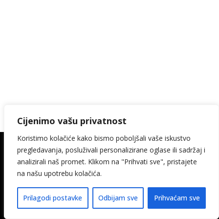
Cijenimo vašu privatnost
Koristimo kolačiće kako bismo poboljšali vaše iskustvo
pregledavanja, posluživali personalizirane oglase ili sadržaj i
© 2026. Kamin Keramika Šimičak design:
analizirali naš promet. Klikom na "Prihvati sve", pristajete
media-met
na našu upotrebu kolačića.
Pravila privatnosti
Izjava o pristupačnosti
Prilagodi postavke
Odbijam sve
Prihvaćam sve